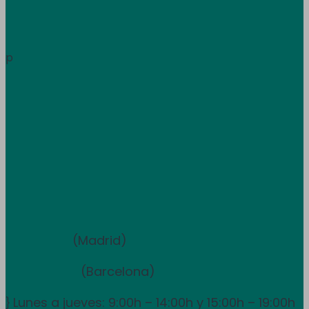
Área de clientes
Información
p
Trabaja con nosotros
Atención al cliente
+34 933 681 355
+351 707 507 378
Equipo de ventas y asesoramiento
910 211 975
(Madrid)
931 838 065
(Barcelona)
Lunes a jueves: 9:00h – 14:00h y 15:00h – 19:00h
}