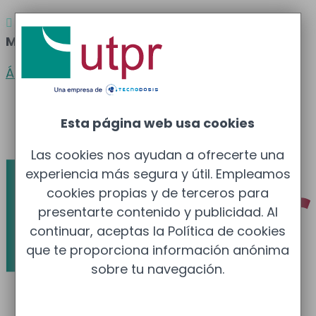
Atención al cliente
Barcelona
: 933 681 355 –

Madrid
: 910 211 975
Área clientes
Español
Esta página web usa cookies
Català
Las cookies nos ayudan a ofrecerte una
experiencia más segura y útil. Empleamos
cookies propias y de terceros para
presentarte contenido y publicidad. Al
continuar, aceptas la Política de cookies
que te proporciona información anónima
sobre tu navegación.