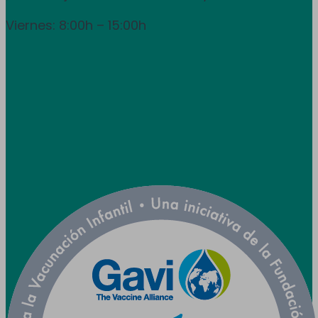
Viernes: 8:00h – 15:00h
info@utpr.es
Síganos



Colaboramos