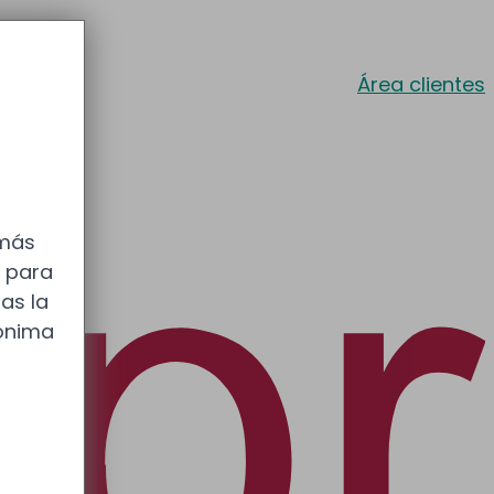
Área clientes
 más
s para
as la
nónima