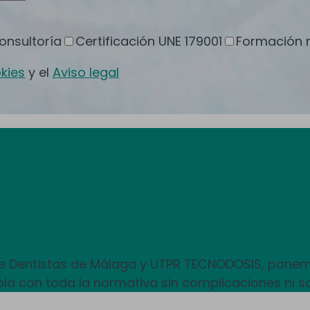
onsultoría
Certificación UNE 179001
Formación 
kies
y el
Aviso legal
EMA
.
 de Dentistas de Málaga y UTPR TECNODOSIS, ponem
la con toda la normativa sin complicaciones ni s