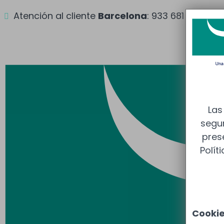
Atención al cliente
Barcelona
: 933 681 355 –
M

Las
segur
pres
Polít
Cooki