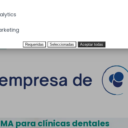
alytics
rketing
Requeridas
Seleccionadas
Aceptar todas
EMA para clínicas dentales