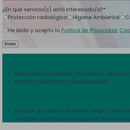
¿En qué servicio(s) está interesado/a?*
Protección radiológica
Higiene Ambiental
C
He leído y acepto la
Política de Privacidad
,
Coo
Beneficios para colegiados del CO
Descuentos exclusivos en nuestros servicios
Atención prioritaria y personalizada.
¿Qué incluye este convenio?
Gracias al acuerdo entre el Colegio Oficial
ventajas diseñadas para que tu clínica cump