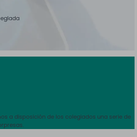
reglada
os a disposición de los colegiados una serie de
orpresas.