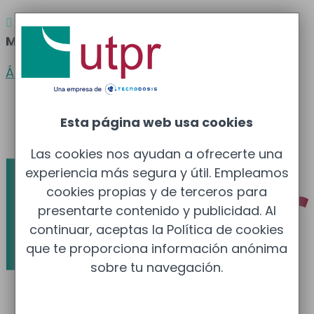
Atención al cliente
Barcelona
: 933 681 355 –

Madrid
: 910 211 975
Área clientes
Español
Esta página web usa cookies
Català
Las cookies nos ayudan a ofrecerte una
experiencia más segura y útil. Empleamos
cookies propias y de terceros para
presentarte contenido y publicidad. Al
continuar, aceptas la Política de cookies
que te proporciona información anónima
sobre tu navegación.