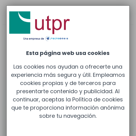
Reunión gratis
CUMPLIMIENTO NORMATIVO SANITARIO
Esta página web usa cookies
¿Tu centro sanitario está
Las cookies nos ayudan a ofrecerte una
preparado ante una
experiencia más segura y útil. Empleamos
inspección?
cookies propias y de terceros para
presentarte contenido y publicidad. Al
Nos ocupamos de que tu centro esté al día en
todos
continuar, aceptas la Política de cookies
los ámbitos normativos
: radioprotección, residuos,
que te proporciona información anónima
salud ambiental, RGPD, licencias sanitarias y mucho
sobre tu navegación.
más. Un único proveedor, una gestión integral y la
tranquilidad de tenerlo todo bajo control.