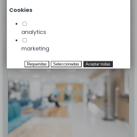
Cookies
Solicita tu valoración GRATIS
Sin coste · sin compromiso
analytics
marketing
Requeridas
Seleccionadas
Aceptar todas