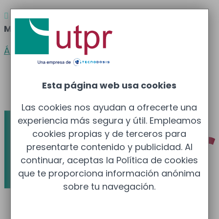
Atención al cliente
Barcelona
: 933 681 355 –

Madrid
: 910 211 975
Área clientes
Español
Esta página web usa cookies
Català
Las cookies nos ayudan a ofrecerte una
experiencia más segura y útil. Empleamos
cookies propias y de terceros para
presentarte contenido y publicidad. Al
continuar, aceptas la Política de cookies
que te proporciona información anónima
sobre tu navegación.