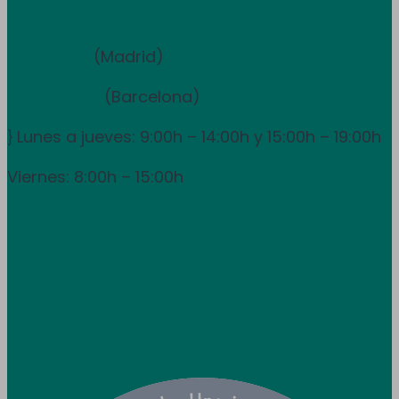
Equipo de ventas y asesoramiento
910 211 975
(Madrid)
931 838 065
(Barcelona)
Lunes a jueves: 9:00h – 14:00h y 15:00h – 19:00h
}
Viernes: 8:00h – 15:00h
info@utpr.es
Síganos



Colaboramos