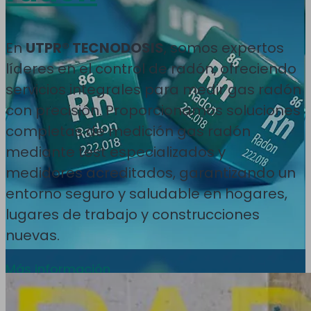
En
UTPR® TECNODOSIS
, somos expertos
líderes en el control de radón, ofreciendo
servicios integrales para medir gas radón
con precisión. Proporcionamos soluciones
completas de medición gas radón
mediante test especializados y
medidores acreditados, garantizando un
entorno seguro y saludable en hogares,
lugares de trabajo y construcciones
nuevas.
Más información
Inicio
>
Protección Radiológica
>
Control de Gas
Radón