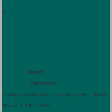
Àrea de clients
Informació
p
Treballa amb nosaltres
Atenció al client
933 681 355
Equip de vendes i assessorament
910 211 975
(Madrid)
931 838 065
(Barcelona)
Lunes a jueves: 9:00h – 14:00h y 15:00h – 19:00h
}
Viernes: 8:00h – 15:00h