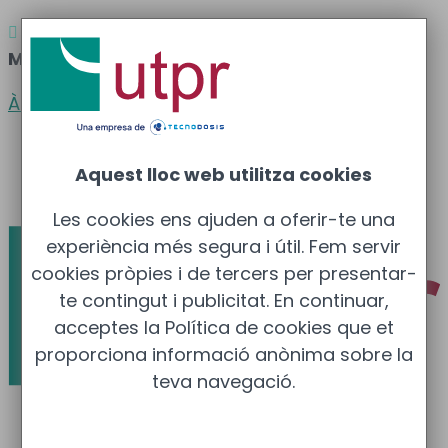
Atenció al client
Barcelona
: 933 681 355 –

Madrid
: 910 211 975
Àrea clients
Català
Aquest lloc web utilitza cookies
Español
Les cookies ens ajuden a oferir-te una
experiència més segura i útil. Fem servir
cookies pròpies i de tercers per presentar-
te contingut i publicitat. En continuar,
acceptes la Política de cookies que et
proporciona informació anònima sobre la
teva navegació.