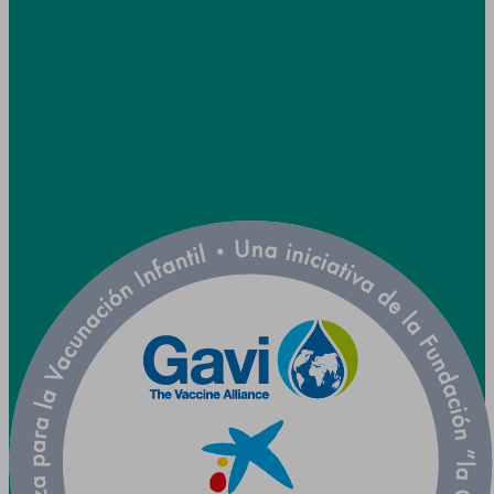
info@utpr.es
Seguiu-nos



Col·laborem