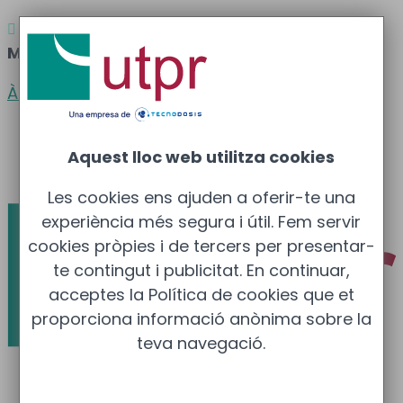
Atenció al client
Barcelona
: 933 681 355 –

Madrid
: 910 211 975
Àrea clients
Català
Aquest lloc web utilitza cookies
Español
Les cookies ens ajuden a oferir-te una
experiència més segura i útil. Fem servir
cookies pròpies i de tercers per presentar-
te contingut i publicitat. En continuar,
acceptes la Política de cookies que et
proporciona informació anònima sobre la
teva navegació.