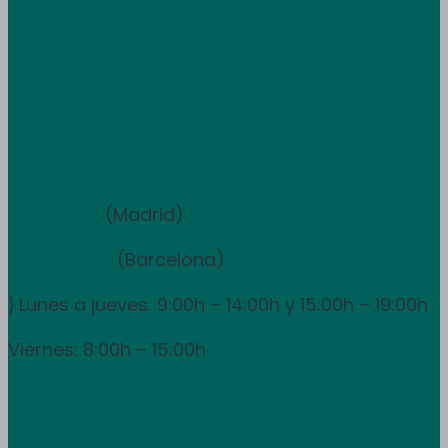
Treballa amb nosaltres
Atenció al client
933 681 355
Equip de vendes i assessorament
910 211 975
(Madrid)
931 838 065
(Barcelona)
Lunes a jueves: 9:00h – 14:00h y 15:00h – 19:00h
}
Viernes: 8:00h – 15:00h
info@utpr.es
Seguiu-nos