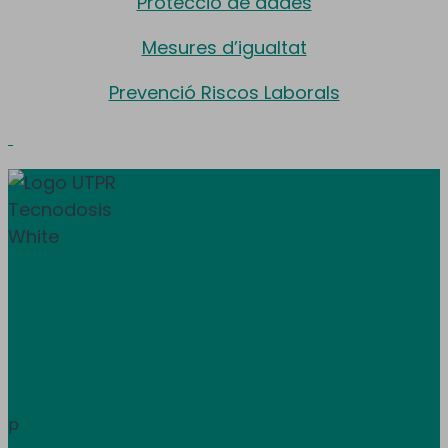
Protecció de dades
Mesures d’igualtat
Prevenció Riscos Laborals
Donem servei a tota Espanya i Andorra.
Àrea de clients
Informació
p