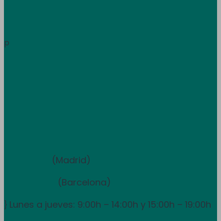
Àrea de clients
Informació
p
Treballa amb nosaltres
Atenció al client
933 681 355
Equip de vendes i assessorament
910 211 975
(Madrid)
931 838 065
(Barcelona)
Lunes a jueves: 9:00h – 14:00h y 15:00h – 19:00h
}