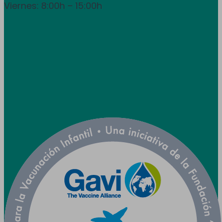
Viernes: 8:00h – 15:00h
info@utpr.es
Seguiu-nos



Col·laborem