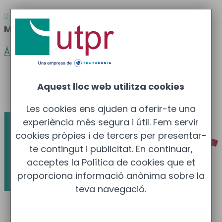
Atenció al client
Barcelona
: 933 681 355 –

Madrid
: 910 211 975
Àrea clients
Català
Aquest lloc web utilitza cookies
Español
Les cookies ens ajuden a oferir-te una
experiència més segura i útil. Fem servir
cookies pròpies i de tercers per presentar-
te contingut i publicitat. En continuar,
acceptes la Política de cookies que et
proporciona informació anònima sobre la
teva navegació.