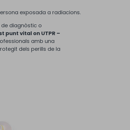
persona exposada a radiacions.
s de diagnòstic o
t punt vital on UTPR –
rofessionals amb una
tegit dels perills de la