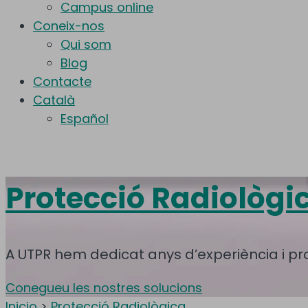
Campus online
Coneix-nos
Qui som
Blog
Contacte
Català
Español
Protecció Radiològi
A UTPR hem dedicat anys d’experiència i prof
Conegueu les nostres solucions
Inicio
>
Protecció Radiològica