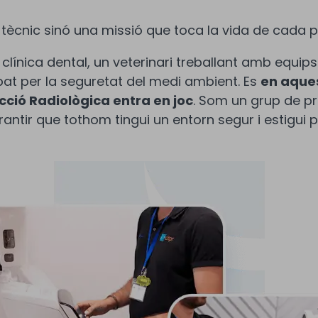
ècnic sinó una missió que toca la vida de cada 
 clínica dental, un veterinari treballant amb equip
t per la seguretat del medi ambient. Es
en aques
cció Radiològica entra en joc
. Som un grup de p
ntir que tothom tingui un entorn segur i estigui pro