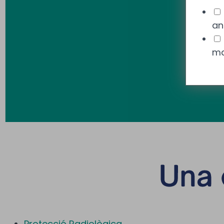
an
ma
Protecció Radiològica