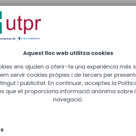
rid
: 910 211 975
Aquest lloc web utilitza cookies
okies ens ajuden a oferir-te una experiència més s
 Fem servir cookies pròpies i de tercers per presen
ingut i publicitat. En continuar, acceptes la Políti
es que et proporciona informació anònima sobre l
navegació.
es