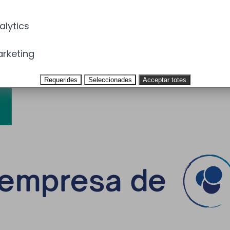
alytics
rketing
Requerides
Seleccionades
Acceptar totes