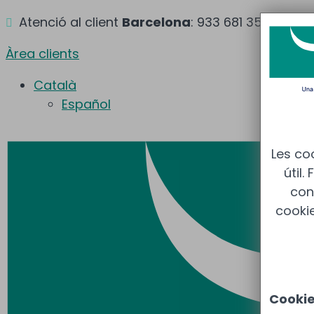
Atenció al client
Barcelona
: 933 681 355 –
Mad

Àrea clients
Català
Español
Les co
útil.
cont
cooki
Cooki