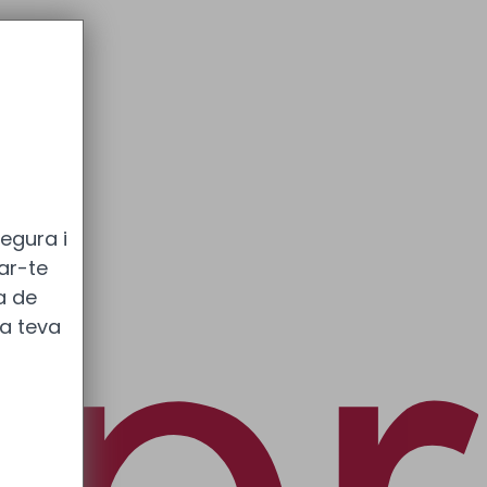
egura i
tar-te
ca de
a teva