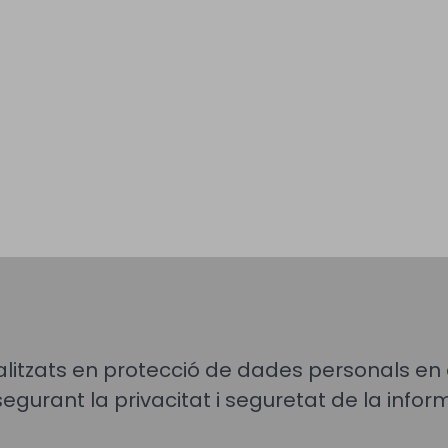
litzats en protecció de dades personals en 
segurant la privacitat i seguretat de la info