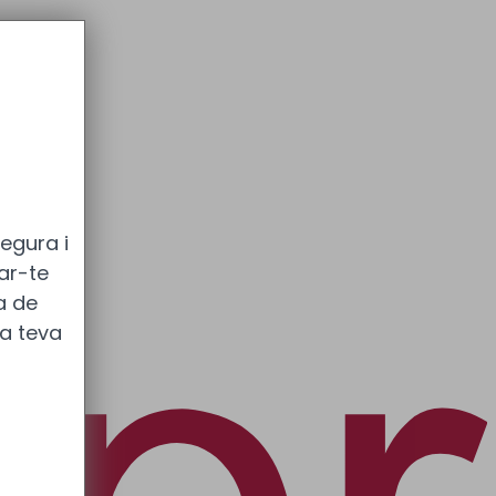
egura i
tar-te
ca de
a teva