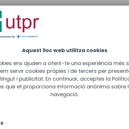
rid
: 910 211 975
Aquest lloc web utilitza cookies
okies ens ajuden a oferir-te una experiència més s
 Fem servir cookies pròpies i de tercers per presen
ingut i publicitat. En continuar, acceptes la Políti
es que et proporciona informació anònima sobre l
navegació.
es