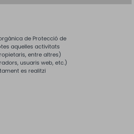
ei orgànica de Protecció de
otes aquelles activitats
pietaris, entre altres)
radors, usuaris web, etc.)
tament es realitzi