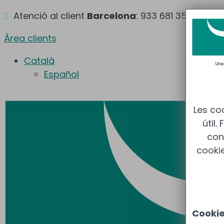
Atenció al client
Barcelona
: 933 681 355 –
Mad

Àrea clients
Català
Español
Les co
útil.
cont
cooki
Cooki