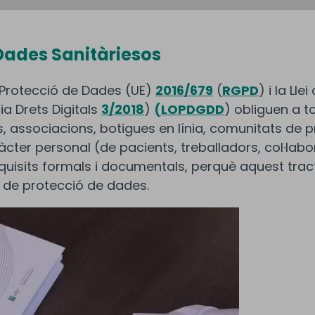
 Dades Sanitàriesos
 Protecció de Dades (UE)
2016/679
(
RGPD
) i la Ll
a Drets Digitals
3/2018
)
(LOPDGDD
) obliguen a t
associacions, botigues en línia, comunitats de pro
cter personal (de pacients, treballadors, col·labo
quisits formals i documentals, perquè aquest trac
 de protecció de dades.