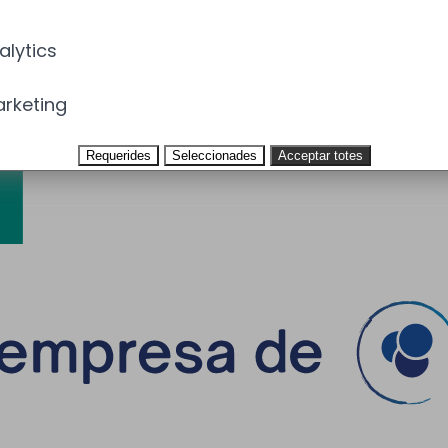
alytics
rketing
Requerides
Seleccionades
Acceptar totes