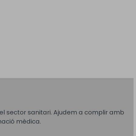
el sector sanitari. Ajudem a complir amb
rmació mèdica.