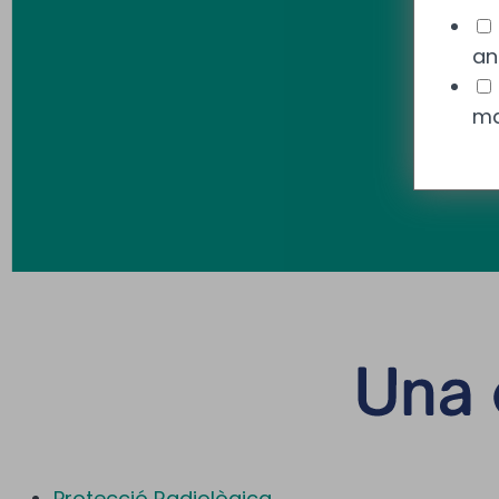
an
ma
Protecció Radiològica