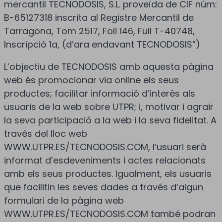
mercantil TECNODOSIS, S.L. proveïda de CIF núm:
B-65127318 inscrita al Registre Mercantil de
Tarragona, Tom 2517, Foli 146, Full T-40748,
Inscripció 1a, (d’ara endavant TECNODOSIS”)
L’objectiu de TECNODOSIS amb aquesta pàgina
web és promocionar via online els seus
productes; facilitar informació d’interès als
usuaris de la web sobre UTPR; i, motivar i agrair
la seva participació a la web i la seva fidelitat. A
través del lloc web
WWW.UTPR.ES/TECNODOSIS.COM, l’usuari serà
informat d’esdeveniments i actes relacionats
amb els seus productes. Igualment, els usuaris
que facilitin les seves dades a través d’algun
formulari de la pàgina web
WWW.UTPR.ES/TECNODOSIS.COM també podran