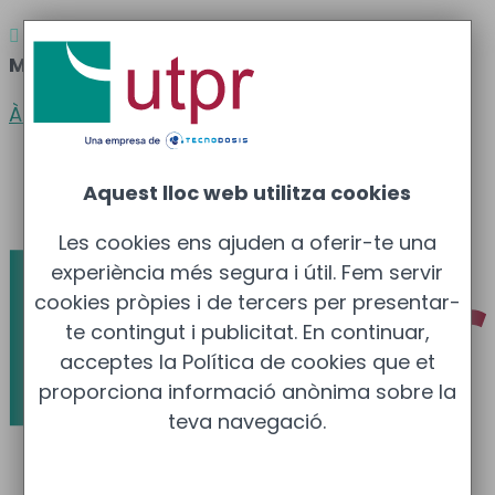
Atenció al client
Barcelona
: 933 681 355 –

Madrid
: 910 211 975
Àrea clients
Català
Aquest lloc web utilitza cookies
Español
Les cookies ens ajuden a oferir-te una
experiència més segura i útil. Fem servir
cookies pròpies i de tercers per presentar-
te contingut i publicitat. En continuar,
acceptes la Política de cookies que et
proporciona informació anònima sobre la
teva navegació.