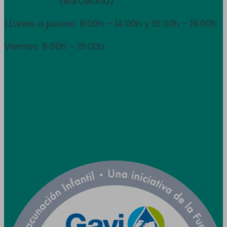
931 838 065
(Barcelona)
Lunes a jueves: 9:00h – 14:00h y 15:00h – 19:00h
}
Viernes: 8:00h – 15:00h
info@utpr.es
Seguiu-nos



Col·laborem