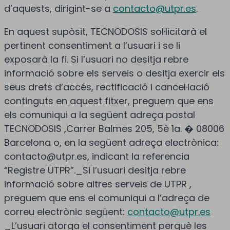
d’aquests, dirigint-se a
contacto@utpr.es
.
En aquest supòsit, TECNODOSIS sol·licitarà el
pertinent consentiment a l’usuari i se li
exposarà la fi. Si l’usuari no desitja rebre
informació sobre els serveis o desitja exercir els
seus drets d’accés, rectificació i cancel·lació
continguts en aquest fitxer, preguem que ens
els comuniqui a la següent adreça postal
TECNODOSIS ,Carrer Balmes 205, 5è 1a. � 08006
Barcelona o, en la següent adreça electrònica:
contacto@utpr.es, indicant la referencia
“Registre UTPR”._Si l’usuari desitja rebre
informació sobre altres serveis de UTPR ,
preguem que ens el comuniqui a l’adreça de
correu electrònic següent:
contacto@utpr.es
_L’usuari atorga el consentiment perquè les