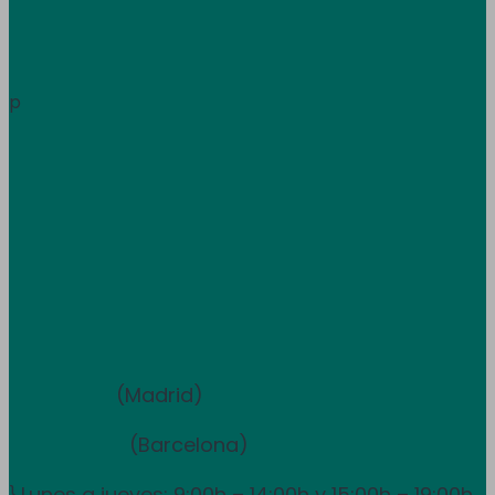
Área de clientes
Información
p
Trabaja con nosotros
Atención al cliente
+34 933 681 355
+351 707 507 378
Equipo de ventas y asesoramiento
910 211 975
(Madrid)
931 838 065
(Barcelona)
Lunes a jueves: 9:00h – 14:00h y 15:00h – 19:00h