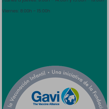
}
Viernes: 8:00h – 15:00h
info@utpr.es
Síganos



Colaboramos