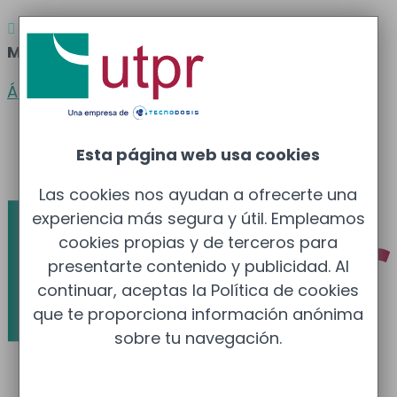
Atención al cliente
Barcelona
: 933 681 355 –

Madrid
: 910 211 975
Área clientes
Español
Esta página web usa cookies
Català
Las cookies nos ayudan a ofrecerte una
experiencia más segura y útil. Empleamos
cookies propias y de terceros para
presentarte contenido y publicidad. Al
continuar, aceptas la Política de cookies
que te proporciona información anónima
sobre tu navegación.