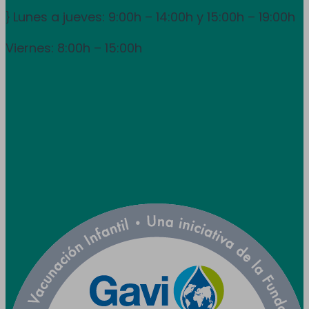
Lunes a jueves: 9:00h – 14:00h y 15:00h – 19:00h
}
Viernes: 8:00h – 15:00h
info@utpr.es
Síganos



Colaboramos