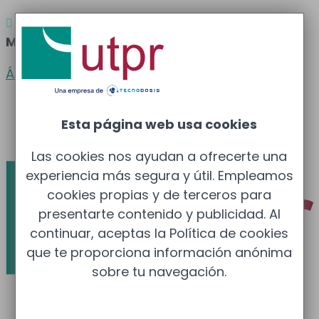
Atención al cliente
Barcelona
: 933 681 355 –

Madrid
: 910 211 975
Área clientes
Español
Esta página web usa cookies
Català
Las cookies nos ayudan a ofrecerte una
experiencia más segura y útil. Empleamos
cookies propias y de terceros para
presentarte contenido y publicidad. Al
continuar, aceptas la Política de cookies
que te proporciona información anónima
sobre tu navegación.