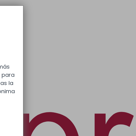
 más
s para
as la
nónima