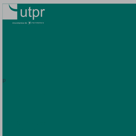
Prestamos servicio en toda España y Ando
Área de clientes
Información
p
Trabaja con nosotros
Atención al cliente
+34 933 681 355
+351 707 507 378