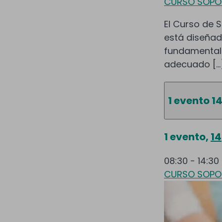
CURSO SOPOR
El Curso de S
está diseñad
fundamental
adecuado […
1 evento
1
1 evento,
14
08:30
-
14:30
CURSO SOPOR