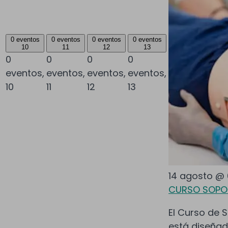
0 eventos
0 eventos
0 eventos
0 eventos
10
11
12
13
0
0
0
0
eventos,
eventos,
eventos,
eventos,
10
11
12
13
14 agosto @ 
CURSO SOPOR
El Curso de S
está diseñad