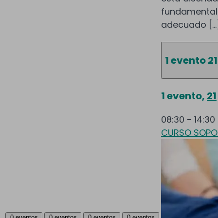
fundamental
adecuado […
1 evento
21
1 evento,
21
08:30
-
14:30
CURSO SOPOR
0 eventos
0 eventos
0 eventos
0 eventos