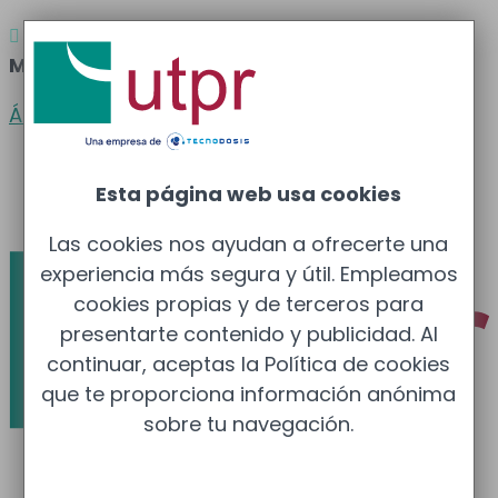
Atención al cliente
Barcelona
: 933 681 355 –

Madrid
: 910 211 975
Área clientes
Español
Esta página web usa cookies
Català
Las cookies nos ayudan a ofrecerte una
experiencia más segura y útil. Empleamos
cookies propias y de terceros para
presentarte contenido y publicidad. Al
continuar, aceptas la Política de cookies
que te proporciona información anónima
sobre tu navegación.