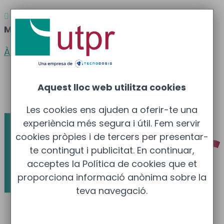
Atenció al client
Barcelona
: 933 681 355 –

Madrid
: 910 211 975
Àrea clients
Català
Aquest lloc web utilitza cookies
Español
Les cookies ens ajuden a oferir-te una
experiència més segura i útil. Fem servir
cookies pròpies i de tercers per presentar-
te contingut i publicitat. En continuar,
acceptes la Política de cookies que et
proporciona informació anònima sobre la
teva navegació.