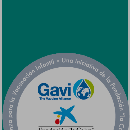
info@utpr.es
Seguiu-nos



Col·laborem