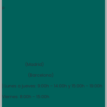
Informació
p
Treballa amb nosaltres
Atenció al client
933 681 355
Equip de vendes i assessorament
910 211 975
(Madrid)
931 838 065
(Barcelona)
Lunes a jueves: 9:00h – 14:00h y 15:00h – 19:00h
}
Viernes: 8:00h – 15:00h