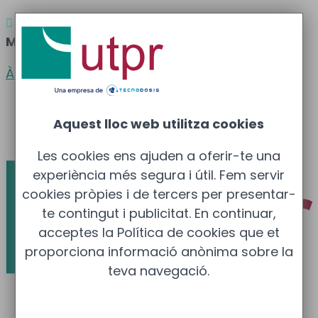
Atenció al client
Barcelona
: 933 681 355 –

Madrid
: 910 211 975
Àrea clients
Català
Aquest lloc web utilitza cookies
Español
Les cookies ens ajuden a oferir-te una
experiència més segura i útil. Fem servir
cookies pròpies i de tercers per presentar-
te contingut i publicitat. En continuar,
acceptes la Política de cookies que et
proporciona informació anònima sobre la
teva navegació.