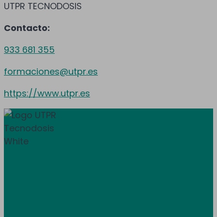
UTPR TECNODOSIS
Contacto:
933 681 355
formaciones@utpr.es
https://www.utpr.es
Donem servei a tota Espanya i Andorra.
Àrea de clients