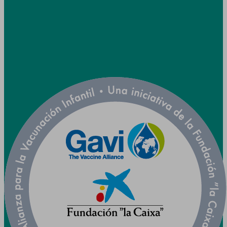
Síganos



Colaboramos