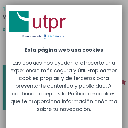
Atención al cliente
Barcelona
: 933 681 355 –

Madrid
: 910 211 975
Área clientes
Español
Esta página web usa cookies
Català
Las cookies nos ayudan a ofrecerte una
experiencia más segura y útil. Empleamos
cookies propias y de terceros para
presentarte contenido y publicidad. Al
continuar, aceptas la Política de cookies
que te proporciona información anónima
sobre tu navegación.