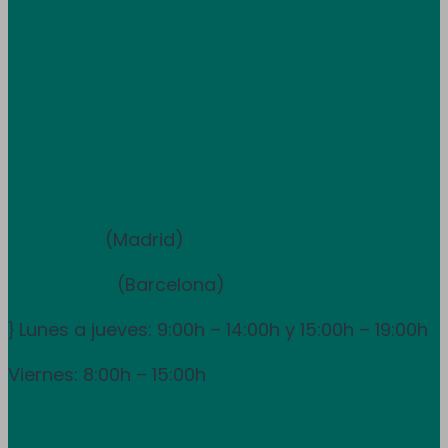
Trabaja con nosotros
Atención al cliente
+34 933 681 355
+351 707 507 378
Equipo de ventas y asesoramiento
910 211 975
(Madrid)
931 838 065
(Barcelona)
Lunes a jueves: 9:00h – 14:00h y 15:00h – 19:00h
}
Viernes: 8:00h – 15:00h
info@utpr.es