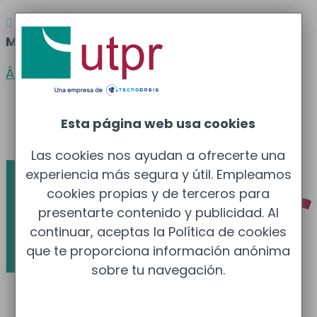
Atención al cliente
Barcelona
: 933 681 355 –

Madrid
: 910 211 975
Área clientes
Español
Esta página web usa cookies
Català
Las cookies nos ayudan a ofrecerte una
experiencia más segura y útil. Empleamos
cookies propias y de terceros para
presentarte contenido y publicidad. Al
continuar, aceptas la Política de cookies
que te proporciona información anónima
sobre tu navegación.