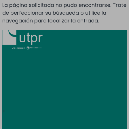
La página solicitada no pudo encontrarse. Trate
de perfeccionar su búsqueda o utilice la
navegación para localizar la entrada.
Prestamos servicio en toda España y
Andorra.
Área de clientes
Información
p
Trabaja con nosotros