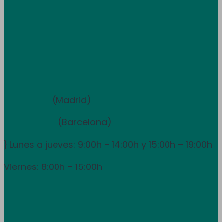
Atención al cliente
+34 933 681 355
+351 707 507 378
Equipo de ventas y asesoramiento
910 211 975
(Madrid)
931 838 065
(Barcelona)
Lunes a jueves: 9:00h – 14:00h y 15:00h – 19:00h
}
Viernes: 8:00h – 15:00h
info@utpr.es
Síganos