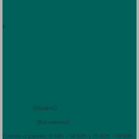
Área de clientes
Información
p
Trabaja con nosotros
Atención al cliente
+34 933 681 355
+351 707 507 378
Equipo de ventas y asesoramiento
910 211 975
(Madrid)
931 838 065
(Barcelona)
Lunes a jueves: 9:00h – 14:00h y 15:00h – 19:00h
}