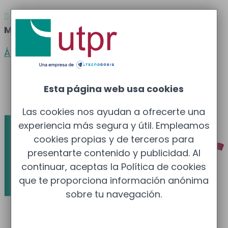
Atención al cliente
Barcelona
: 933 681 355 –

Madrid
: 910 211 975
Área clientes
Español
Esta página web usa cookies
Català
Las cookies nos ayudan a ofrecerte una
experiencia más segura y útil. Empleamos
cookies propias y de terceros para
presentarte contenido y publicidad. Al
continuar, aceptas la Política de cookies
que te proporciona información anónima
sobre tu navegación.