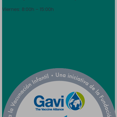
Viernes: 8:00h – 15:00h
info@utpr.es
Síganos



Colaboramos