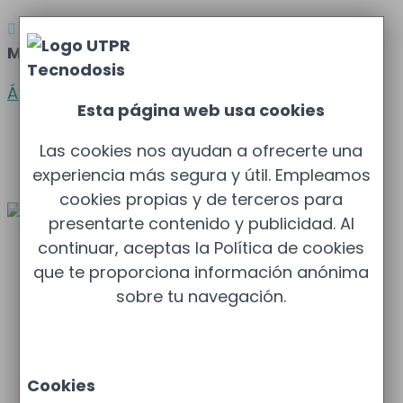
Atención al cliente
Barcelona
: 933 681 355 –

Madrid
: 910 211 975
Área clientes
Esta página web usa cookies
Español
Las cookies nos ayudan a ofrecerte una
Català
experiencia más segura y útil. Empleamos
cookies propias y de terceros para
presentarte contenido y publicidad. Al
continuar, aceptas la Política de cookies
Protección Radiológica
que te proporciona información anónima
Protección Radiológica (UTPR)
sobre tu navegación.
Dosimetría
Control de Gas Radón
Gestión de residuos
Salud Ambiental
Cookies
Control de Legionella