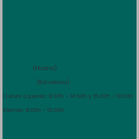
Atención al cliente
+34 933 681 355
+351 707 507 378
Equipo de ventas y asesoramiento
910 211 975
(Madrid)
931 838 065
(Barcelona)
Lunes a jueves: 9:00h – 14:00h y 15:00h – 19:00h
}
Viernes: 8:00h – 15:00h
info@utpr.es
Síganos