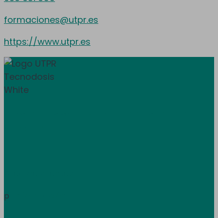
formaciones@utpr.es
https://www.utpr.es
Prestamos servicio en toda España y
Andorra.
Área de clientes
Información
p
Trabaja con nosotros