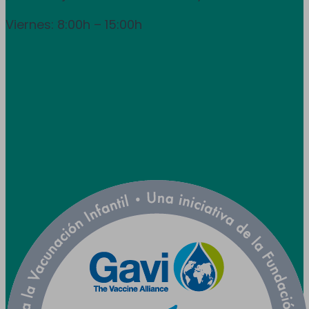
Viernes: 8:00h – 15:00h
info@utpr.es
Síganos



Colaboramos