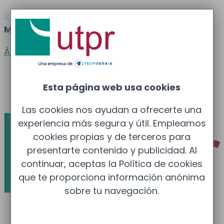
Atención al cliente
Barcelona
: 933 681 355 –

Madrid
: 910 211 975
Área clientes
Español
Esta página web usa cookies
Català
Las cookies nos ayudan a ofrecerte una
experiencia más segura y útil. Empleamos
cookies propias y de terceros para
presentarte contenido y publicidad. Al
continuar, aceptas la Política de cookies
que te proporciona información anónima
sobre tu navegación.