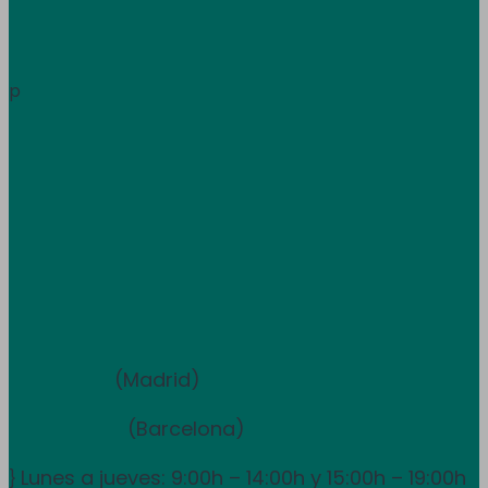
Área de clientes
Información
p
Trabaja con nosotros
Atención al cliente
+34 933 681 355
+351 707 507 378
Equipo de ventas y asesoramiento
910 211 975
(Madrid)
931 838 065
(Barcelona)
Lunes a jueves: 9:00h – 14:00h y 15:00h – 19:00h
}