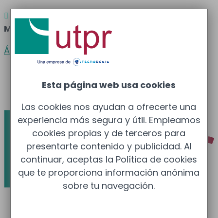
Atención al cliente
Barcelona
: 933 681 355 –

Madrid
: 910 211 975
Área clientes
Español
Esta página web usa cookies
Català
Las cookies nos ayudan a ofrecerte una
experiencia más segura y útil. Empleamos
cookies propias y de terceros para
presentarte contenido y publicidad. Al
continuar, aceptas la Política de cookies
que te proporciona información anónima
sobre tu navegación.