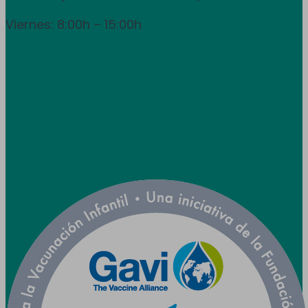
Viernes: 8:00h – 15:00h
info@utpr.es
Síganos



Colaboramos