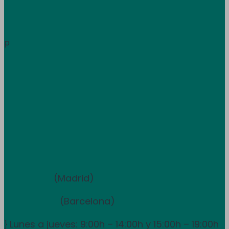
Área de clientes
Información
p
Trabaja con nosotros
Atención al cliente
+34 933 681 355
+351 707 507 378
Equipo de ventas y asesoramiento
910 211 975
(Madrid)
931 838 065
(Barcelona)
Lunes a jueves: 9:00h – 14:00h y 15:00h – 19:00h
}