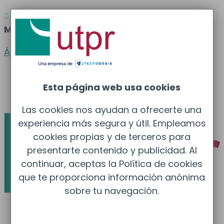
Atención al cliente
Barcelona
: 933 681 355 –

Madrid
: 910 211 975
Área clientes
Español
Esta página web usa cookies
Català
Las cookies nos ayudan a ofrecerte una
experiencia más segura y útil. Empleamos
cookies propias y de terceros para
presentarte contenido y publicidad. Al
continuar, aceptas la Política de cookies
que te proporciona información anónima
sobre tu navegación.