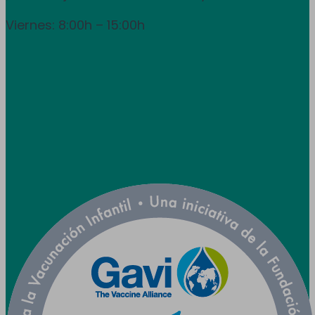
Viernes: 8:00h – 15:00h
info@utpr.es
Síganos



Colaboramos