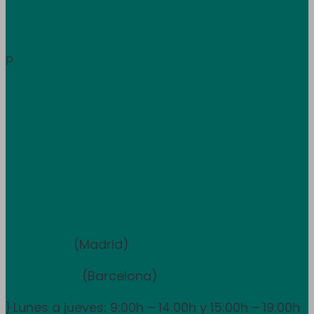
Área de clientes
Información
p
Trabaja con nosotros
Atención al cliente
+34 933 681 355
+351 707 507 378
Equipo de ventas y asesoramiento
910 211 975
(Madrid)
931 838 065
(Barcelona)
Lunes a jueves: 9:00h – 14:00h y 15:00h – 19:00h
}