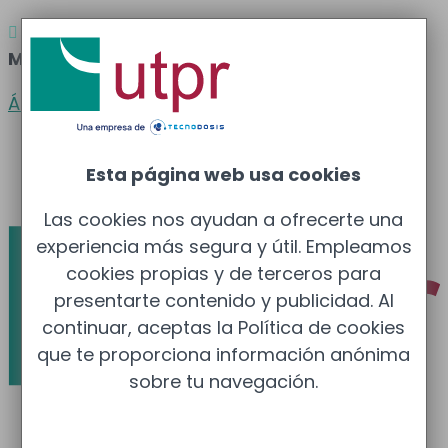
Atención al cliente
Barcelona
: 933 681 355 –

Madrid
: 910 211 975
Área clientes
Español
Esta página web usa cookies
Català
Las cookies nos ayudan a ofrecerte una
experiencia más segura y útil. Empleamos
cookies propias y de terceros para
presentarte contenido y publicidad. Al
continuar, aceptas la Política de cookies
que te proporciona información anónima
sobre tu navegación.