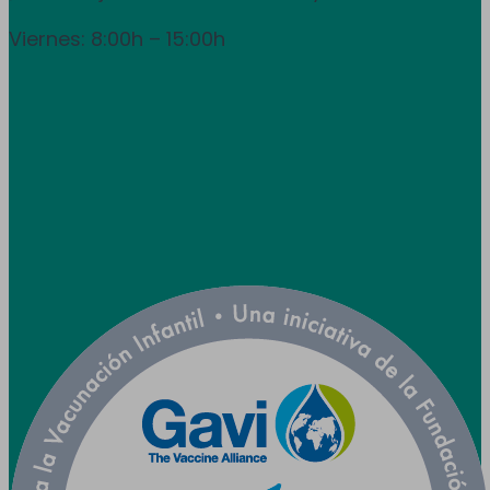
Viernes: 8:00h – 15:00h
info@utpr.es
Síganos



Colaboramos