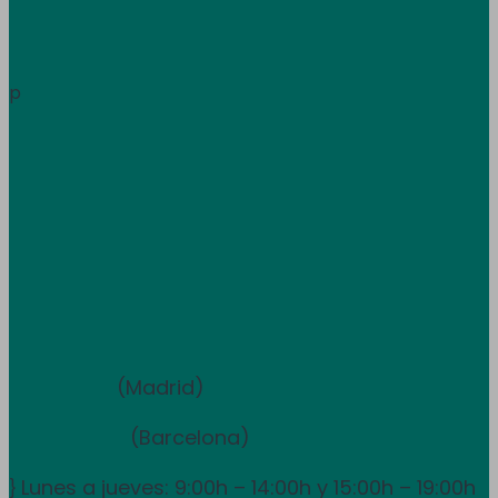
Área de clientes
Información
p
Trabaja con nosotros
Atención al cliente
+34 933 681 355
+351 707 507 378
Equipo de ventas y asesoramiento
910 211 975
(Madrid)
931 838 065
(Barcelona)
Lunes a jueves: 9:00h – 14:00h y 15:00h – 19:00h
}