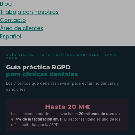
Blog
Trabaja con nosotros
Contacto
Área de clientes
Español
GUÍA VISUAL · RGPD · CLÍNICAS DENTALES · JUNIO
2026
Guía práctica RGPD
para clínicas dentales
Los 7 puntos que deberías revisar para evitar incidencias y
sanciones.
Hasta 20 M€
Las sanciones pueden alcanzar hasta
20 millones de euros
o
el
4% de la facturación anual
. El sector sanitario es uno de los
más auditados por la AEPD.