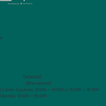
Prestamos servicio en toda España y
Andorra.
Área de clientes
Información
p
Trabaja con nosotros
Atención al cliente
+34 933 681 355
+351 707 507 378
Equipo de ventas y asesoramiento
910 211 975
(Madrid)
931 838 065
(Barcelona)
Lunes a jueves: 9:00h – 14:00h y 15:00h – 19:00h
}
Viernes: 8:00h – 15:00h
info@utpr.es