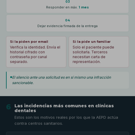
03
Responder en máx.
1 mes
04
Dejar evidencia firmada de la entrega
Si la piden por email
Si la pide un familiar
Verifica la identidad. Envía el
Solo el paciente puede
historial cifrado con
solicitarla. Terceros
contraseña por canal
necesitan carta de
separado.
representación.
El silencio ante una solicitud es en sí mismo una infracción
sancionable.
6
Las incidencias más comunes en clínicas
dentales
Estos son los motivos reales por los que la AEPD actúa
contra centros sanitarios.