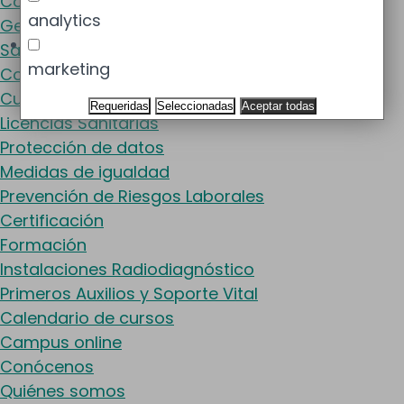
Control de Gas Radón
analytics
Gestión de residuos
Salud Ambiental
marketing
Control de Legionella
Cumplimiento Normativo
Requeridas
Seleccionadas
Aceptar todas
Licencias Sanitarias
Protección de datos
Medidas de igualdad
Prevención de Riesgos Laborales
Certificación
Formación
Instalaciones Radiodiagnóstico
Primeros Auxilios y Soporte Vital
Calendario de cursos
Campus online
Conócenos
Quiénes somos