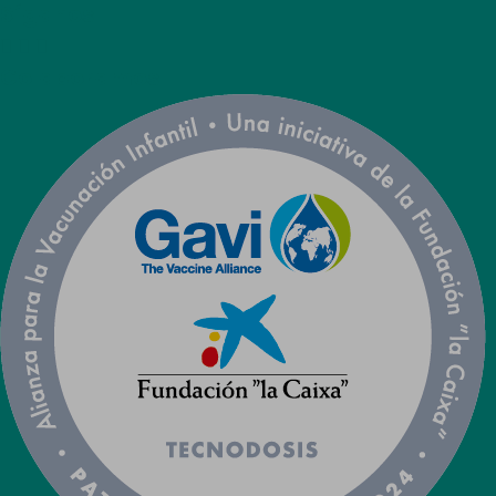
Síganos



Colaboramos