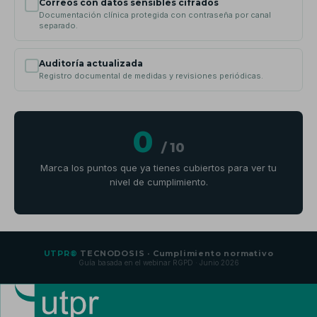
Correos con datos sensibles cifrados
Documentación clínica protegida con contraseña por canal
separado.
Auditoría actualizada
Registro documental de medidas y revisiones periódicas.
0
/ 10
Marca los puntos que ya tienes cubiertos para ver tu
nivel de cumplimiento.
UTPR®
TECNODOSIS · Cumplimiento normativo
Guía basada en el webinar RGPD · Junio 2026