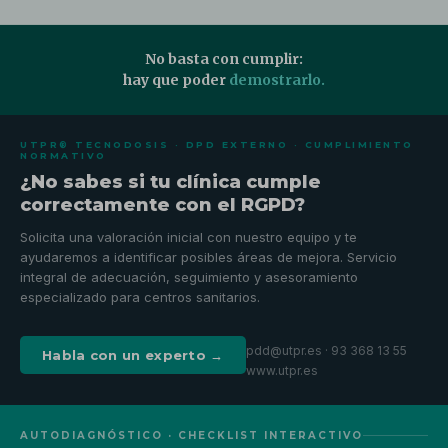
No basta con cumplir:
hay que poder
demostrarlo.
UTPR® TECNODOSIS · DPD EXTERNO · CUMPLIMIENTO
NORMATIVO
¿No sabes si tu clínica cumple
correctamente con el RGPD?
Solicita una valoración inicial con nuestro equipo y te
ayudaremos a identificar posibles áreas de mejora. Servicio
integral de adecuación, seguimiento y asesoramiento
especializado para centros sanitarios.
pdd@utpr.es · 93 368 13 55
Habla con un experto →
www.utpr.es
AUTODIAGNÓSTICO · CHECKLIST INTERACTIVO