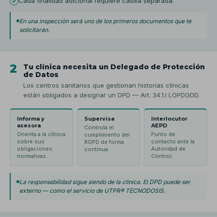
Cada finalidad adicional requiere casilla separada.
En una inspección será uno de los primeros documentos que te
solicitarán.
2
Tu clínica necesita un Delegado de Protección
de Datos
Los centros sanitarios que gestionan historias clínicas
están obligados a designar un DPD — Art. 34.1.l LOPDGDD.
Informa y
Supervisa
Interlocutor
asesora
AEPD
Controla el
Orienta a la clínica
Punto de
cumplimiento del
sobre sus
contacto ante la
RGPD de forma
obligaciones
Autoridad de
continua.
normativas.
Control.
La responsabilidad sigue siendo de la clínica. El DPD puede ser
externo — como el servicio de UTPR® TECNODOSIS.