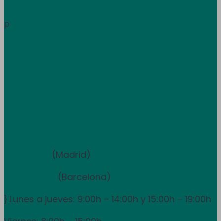
Área de clientes
Información
p
Trabaja con nosotros
Atención al cliente
+34 933 681 355
+351 707 507 378
Equipo de ventas y asesoramiento
910 211 975
(Madrid)
931 838 065
(Barcelona)
Lunes a jueves: 9:00h – 14:00h y 15:00h – 19:00h
}