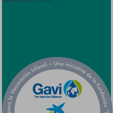
Viernes: 8:00h – 15:00h
info@utpr.es
Síganos



Colaboramos