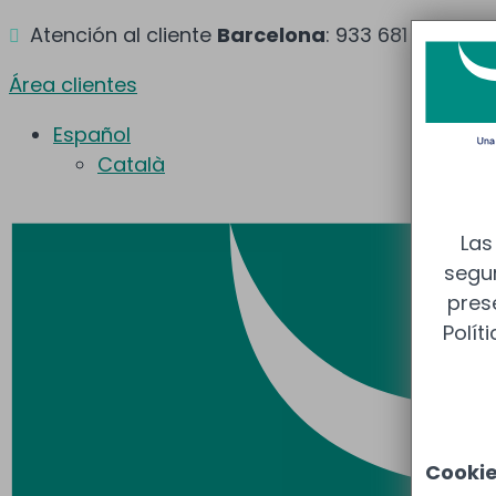
Atención al cliente
Barcelona
: 933 681 355 –
M

Área clientes
Español
Català
Las
segur
pres
Polít
Cooki