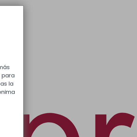
 más
s para
as la
nónima