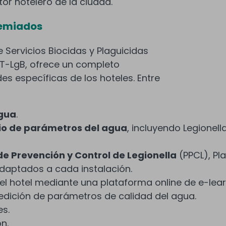
r hotelero de la ciudad.
remiados
e Servicios Biocidas y Plaguicidas
T-LgB, ofrece un completo
es específicas de los hoteles. Entre
agua
.
rio de parámetros del agua
, incluyendo Legionell
e Prevención y Control de Legionella
(PPCL), Pla
adaptados a cada instalación.
l hotel mediante una plataforma online de e-lear
edición de parámetros de calidad del agua.
es.
n.