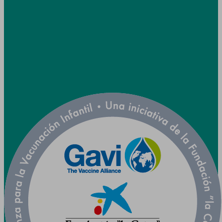
info@utpr.es
Síganos



Colaboramos