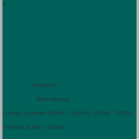
Información
p
Trabaja con nosotros
Atención al cliente
+34 933 681 355
+351 707 507 378
Equipo de ventas y asesoramiento
910 211 975
(Madrid)
931 838 065
(Barcelona)
Lunes a jueves: 9:00h – 14:00h y 15:00h – 19:00h
}
Viernes: 8:00h – 15:00h