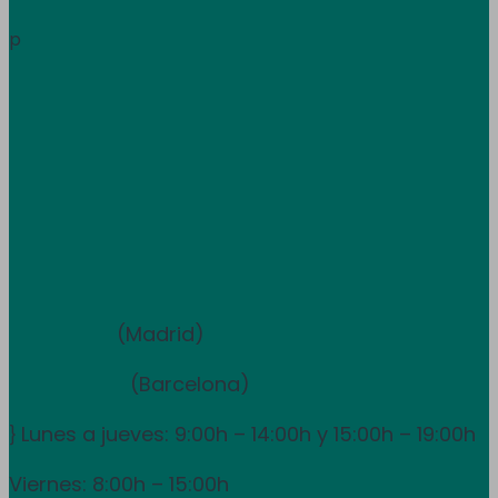
Información
p
Trabaja con nosotros
Atención al cliente
+34 933 681 355
+351 707 507 378
Equipo de ventas y asesoramiento
910 211 975
(Madrid)
931 838 065
(Barcelona)
Lunes a jueves: 9:00h – 14:00h y 15:00h – 19:00h
}
Viernes: 8:00h – 15:00h