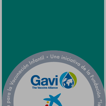
info@utpr.es
Síganos



Colaboramos