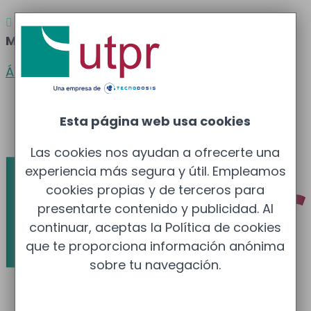
Atención al cliente
Barcelona
: 933 681 355 –

Madrid
: 910 211 975
Área clientes
Español
Esta página web usa cookies
Català
Las cookies nos ayudan a ofrecerte una
experiencia más segura y útil. Empleamos
cookies propias y de terceros para
presentarte contenido y publicidad. Al
continuar, aceptas la Política de cookies
que te proporciona información anónima
sobre tu navegación.