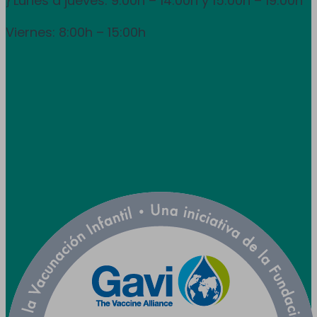
Lunes a jueves: 9:00h – 14:00h y 15:00h – 19:00h
}
Viernes: 8:00h – 15:00h
info@utpr.es
Síganos



Colaboramos