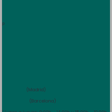
Área de clientes
Información
p
Trabaja con nosotros
Atención al cliente
+34 933 681 355
+351 707 507 378
Equipo de ventas y asesoramiento
910 211 975
(Madrid)
931 838 065
(Barcelona)