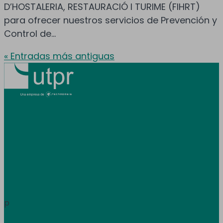
D’HOSTALERIA, RESTAURACIÓ I TURIME (FIHRT)
para ofrecer nuestros servicios de Prevención y
Control de...
« Entradas más antiguas
Prestamos servicio en toda España y
Andorra.
Área de clientes
Información
p