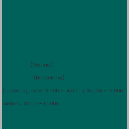
Trabaja con nosotros
Atención al cliente
+34 933 681 355
+351 707 507 378
Equipo de ventas y asesoramiento
910 211 975
(Madrid)
931 838 065
(Barcelona)
Lunes a jueves: 9:00h – 14:00h y 15:00h – 19:00h
}
Viernes: 8:00h – 15:00h
info@utpr.es