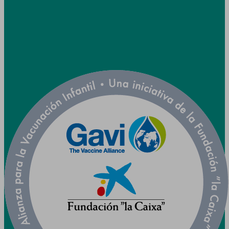
Síganos



Colaboramos