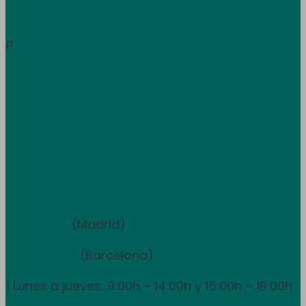
Área de clientes
Información
p
Trabaja con nosotros
Atención al cliente
+34 933 681 355
+351 707 507 378
Equipo de ventas y asesoramiento
910 211 975
(Madrid)
931 838 065
(Barcelona)
Lunes a jueves: 9:00h – 14:00h y 15:00h – 19:00h
}