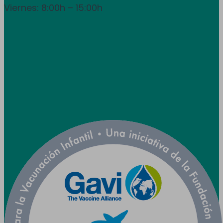
Viernes: 8:00h – 15:00h
info@utpr.es
Síganos



Colaboramos